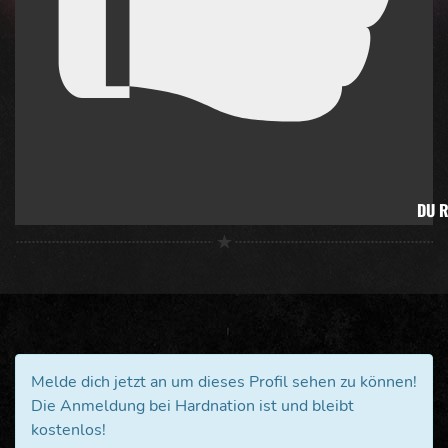
DU 
Melde dich jetzt an um dieses Profil sehen zu können!
Die Anmeldung bei Hardnation ist und bleibt
kostenlos!