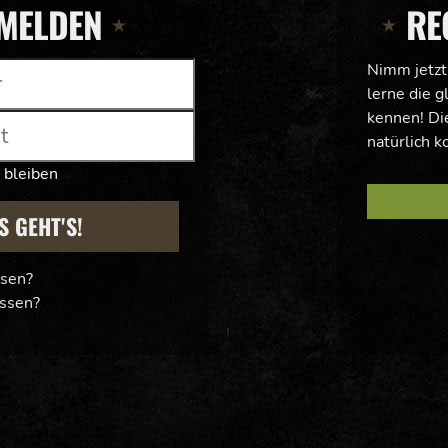
MELDEN
RE
Nimm jetzt
lerne die g
kennen! Die
natürlich k
 bleiben
S GEHT'S!
ssen?
ssen?