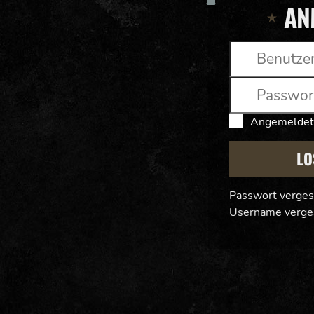
AN
Angemeldet
LO
Passwort verge
Username verge